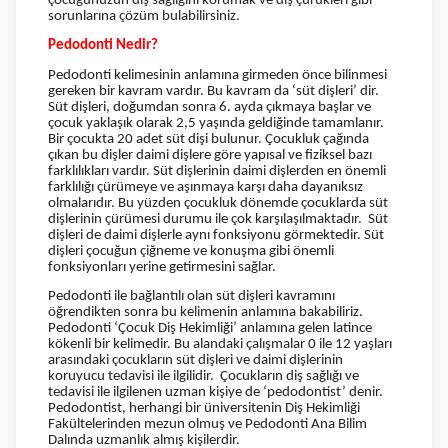
çocuğunuzun diş sağlığını korumak ve diş çürükleri gibi
sorunlarına çözüm bulabilirsiniz.
Pedodonti Nedir?
Pedodonti kelimesinin anlamına girmeden önce bilinmesi
gereken bir kavram vardır. Bu kavram da ‘süt dişleri’ dir.
Süt dişleri, doğumdan sonra 6. ayda çıkmaya başlar ve
çocuk yaklaşık olarak 2,5 yaşında geldiğinde tamamlanır.
Bir çocukta 20 adet süt dişi bulunur. Çocukluk çağında
çıkan bu dişler daimi dişlere göre yapısal ve fiziksel bazı
farklılıkları vardır. Süt dişlerinin daimi dişlerden en önemli
farklılığı çürümeye ve aşınmaya karşı daha dayanıksız
olmalarıdır. Bu yüzden çocukluk dönemde çocuklarda süt
dişlerinin çürümesi durumu ile çok karşılaşılmaktadır. Süt
dişleri de daimi dişlerle aynı fonksiyonu görmektedir. Süt
dişleri çocuğun çiğneme ve konuşma gibi önemli
fonksiyonları yerine getirmesini sağlar.
Pedodonti ile bağlantılı olan süt dişleri kavramını
öğrendikten sonra bu kelimenin anlamına bakabiliriz.
Pedodonti ‘Çocuk Diş Hekimliği’ anlamına gelen latince
kökenli bir kelimedir. Bu alandaki çalışmalar 0 ile 12 yaşları
arasındaki çocukların süt dişleri ve daimi dişlerinin
koruyucu tedavisi ile ilgilidir. Çocukların diş sağlığı ve
tedavisi ile ilgilenen uzman kişiye de ‘pedodontist’ denir.
Pedodontist, herhangi bir üniversitenin Diş Hekimliği
Fakültelerinden mezun olmuş ve Pedodonti Ana Bilim
Dalında uzmanlık almış kişilerdir.