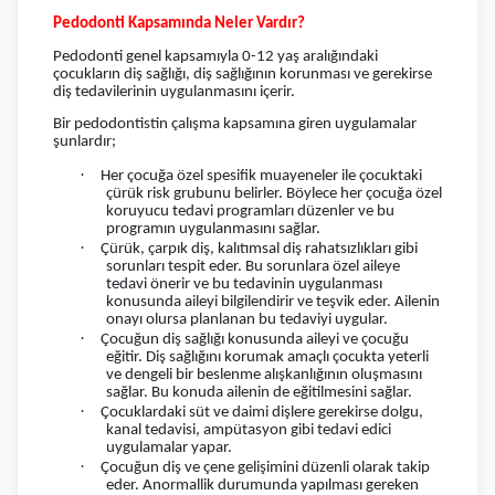
Pedodonti Kapsamında Neler Vardır?
Pedodonti genel kapsamıyla 0-12 yaş aralığındaki
çocukların diş sağlığı, diş sağlığının korunması ve gerekirse
diş tedavilerinin uygulanmasını içerir.
Bir pedodontistin çalışma kapsamına giren uygulamalar
şunlardır;
·
Her çocuğa özel spesifik muayeneler ile çocuktaki
çürük risk grubunu belirler. Böylece her çocuğa özel
koruyucu tedavi programları düzenler ve bu
programın uygulanmasını sağlar.
·
Çürük, çarpık diş, kalıtımsal diş rahatsızlıkları gibi
sorunları tespit eder. Bu sorunlara özel aileye
tedavi önerir ve bu tedavinin uygulanması
konusunda aileyi bilgilendirir ve teşvik eder. Ailenin
onayı olursa planlanan bu tedaviyi uygular.
·
Çocuğun diş sağlığı konusunda aileyi ve çocuğu
eğitir. Diş sağlığını korumak amaçlı çocukta yeterli
ve dengeli bir beslenme alışkanlığının oluşmasını
sağlar. Bu konuda ailenin de eğitilmesini sağlar.
·
Çocuklardaki süt ve daimi dişlere gerekirse dolgu,
kanal tedavisi, ampütasyon gibi tedavi edici
uygulamalar yapar.
·
Çocuğun diş ve çene gelişimini düzenli olarak takip
eder. Anormallik durumunda yapılması gereken